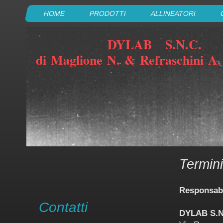
HOME
PRODOTTI
ALLINEATORI
DYLAB S.N.C.
di Maglione N. & Refraschini A.
Termini
Responsabi
Contatti
DYLAB S.N