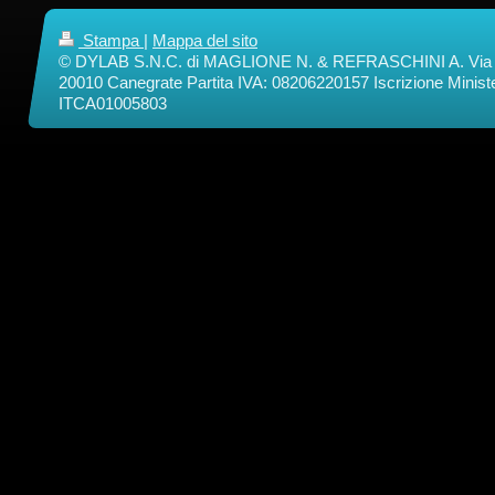
Stampa
|
Mappa del sito
© DYLAB S.N.C. di MAGLIONE N. & REFRASCHINI A. Via
20010 Canegrate Partita IVA: 08206220157 Iscrizione Ministe
ITCA01005803