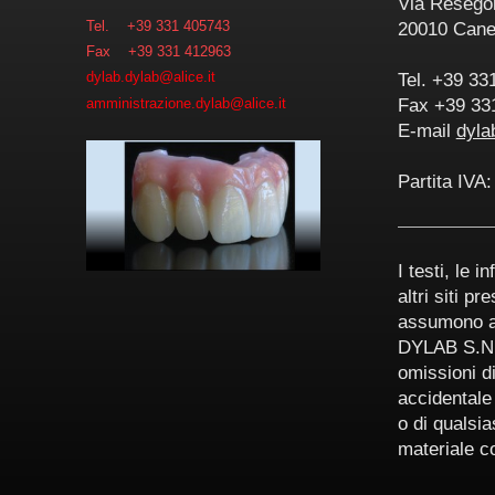
Via Resego
Tel. +39 331 405743
20010 Cane
Fax +39 331 41296
3
Tel. +39 33
dylab.dylab@alice.it
Fax +39 33
amministrazione.dylab@alice.it
E-mail
dyla
Partita IVA
I testi, le i
altri siti 
assumono alc
DYLAB S.N.C
omissioni di
accidentale 
o di qualsia
materiale con